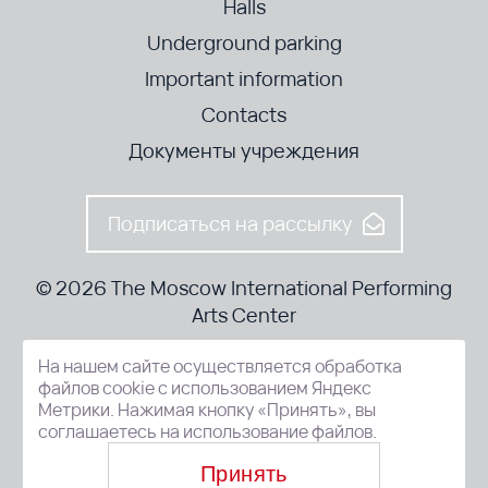
Halls
Underground parking
Important information
Contacts
Документы учреждения
Подписаться на рассылку
© 2026 The Moscow International Performing
Arts Center
На нашем сайте осуществляется обработка
52-8, Kosmodamianskaya nab., Moscow, 115054, Russia
файлов cookie с использованием Яндекс
Метрики. Нажимая кнопку «Принять», вы
соглашаетесь на использование файлов.
Принять