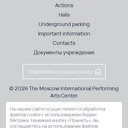
Actions
Halls
Underground parking
Important information
Contacts
Документы учреждения
Подписаться на рассылку
© 2026 The Moscow International Performing
Arts Center
На нашем сайте осуществляется обработка
52-8, Kosmodamianskaya nab., Moscow, 115054, Russia
файлов cookie с использованием Яндекс
Метрики. Нажимая кнопку «Принять», вы
соглашаетесь на использование файлов.