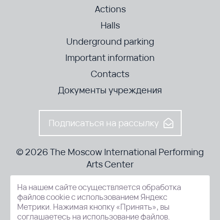
Actions
Halls
Underground parking
Important information
Contacts
Документы учреждения
Подписаться на рассылку
© 2026 The Moscow International Performing
Arts Center
На нашем сайте осуществляется обработка
52-8, Kosmodamianskaya nab., Moscow, 115054, Russia
файлов cookie с использованием Яндекс
Метрики. Нажимая кнопку «Принять», вы
соглашаетесь на использование файлов.