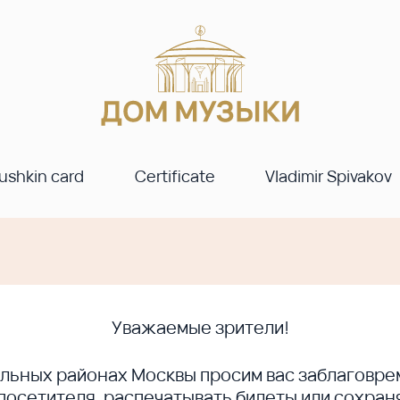
ushkin card
Certificate
Vladimir Spivakov
Уважаемые зрители!
ральных районах Москвы просим вас заблагов
сетителя, распечатывать билеты или сохраня