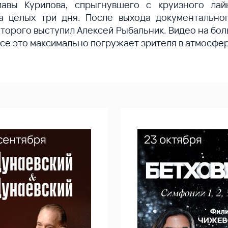
лавы Курилова, спрыгнувшего с круизного ла
а целых три дня. После выхода документально
оторого выступил Алексей Рыбальник. Видео на бо
все это максимально погружает зрителя в атмосфер