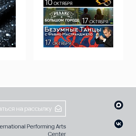
ться на рассылку
rnational Performing Arts
Center