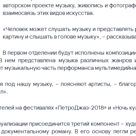
авторском проекте музыку, живопись и фотогра
взаимосвязь этих видов искусства.
«Человек может слушать музыку и представлять 
картину и слышать в голове музыку», – рассказы
В первом отделении будут исполнены композиции
 нем представлена музыка различных жанров и 
ит музыкальную часть перформанса мультимедийн
 под нашу музыку, – поясняют артисты, – благо
л».
телей на фестивалях «ПетроДжаз-2018» и «Ночь ку
изуализации присоединится третий компонент – худ
документальному роману. В его основу легли р