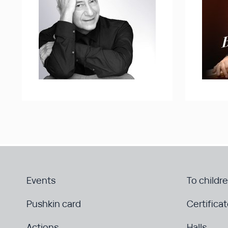
Events
To childr
Pushkin card
Certifica
Actions
Halls