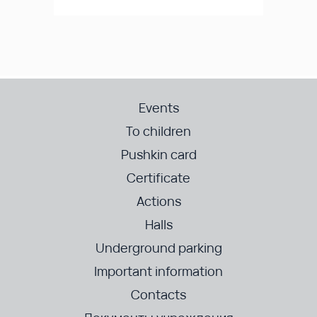
Events
To children
Pushkin card
Certificate
Actions
Halls
Underground parking
Important information
Contacts