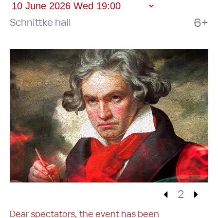
6+
Schnittke hall
2
Dear spectators, the event has been