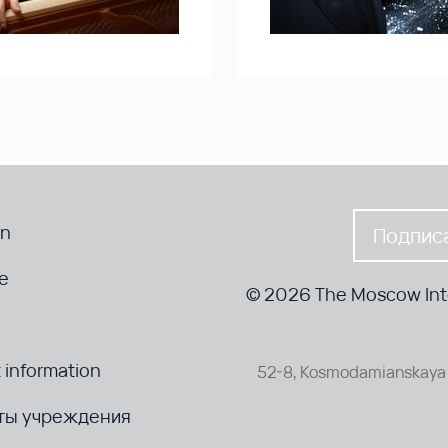
en
Подписа
te
© 2026 The Moscow Inte
 information
52-8, Kosmodamianskaya 
ты учреждения