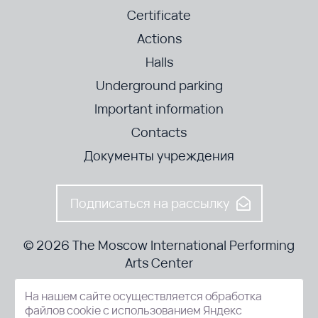
Certificate
Actions
Halls
Underground parking
Important information
Contacts
Документы учреждения
Подписаться на рассылку
© 2026 The Moscow International Performing
Arts Center
На нашем сайте осуществляется обработка
52-8, Kosmodamianskaya nab., Moscow, 115054, Russia
файлов cookie с использованием Яндекс