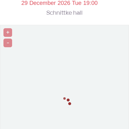
Schnittke hall
+
-