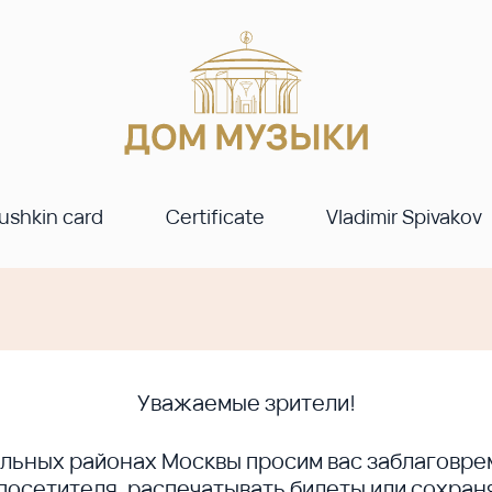
ushkin card
Certificate
Vladimir Spivakov
Уважаемые зрители!
ральных районах Москвы просим вас заблагов
сетителя, распечатывать билеты или сохраня