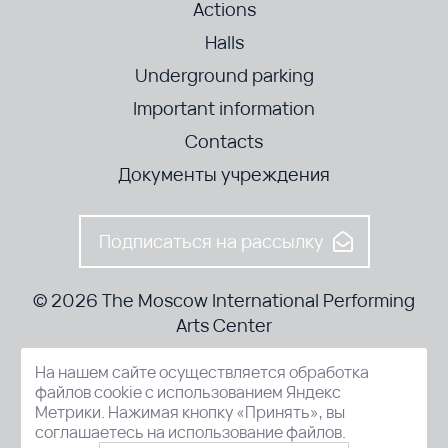
Actions
Halls
Underground parking
Important information
Contacts
Документы учреждения
Подписаться на рассылку
© 2026 The Moscow International Performing
Arts Center
На нашем сайте осуществляется обработка
52-8, Kosmodamianskaya nab., Moscow, 115054, Russia
файлов cookie с использованием Яндекс
Метрики. Нажимая кнопку «Принять», вы
соглашаетесь на использование файлов.