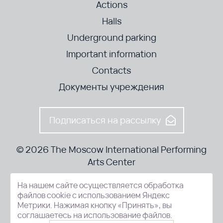
Actions
Halls
Underground parking
Important information
Contacts
Документы учреждения
Подписаться на рассылку
© 2026 The Moscow International Performing
Arts Center
На нашем сайте осуществляется обработка
52-8, Kosmodamianskaya nab., Moscow, 115054, Russia
файлов cookie с использованием Яндекс
Метрики. Нажимая кнопку «Принять», вы
соглашаетесь на использование файлов.