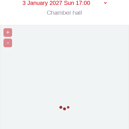
Chamber hall
+
-