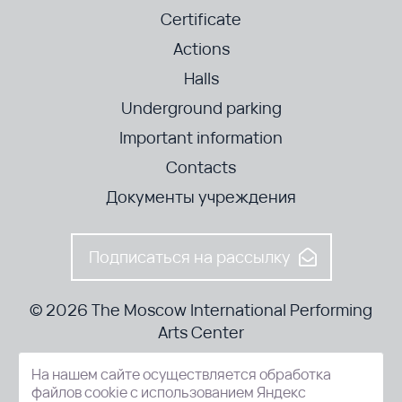
Certificate
Actions
Halls
Underground parking
Important information
Contacts
Документы учреждения
Подписаться на рассылку
© 2026 The Moscow International Performing
Arts Center
На нашем сайте осуществляется обработка
52-8, Kosmodamianskaya nab., Moscow, 115054, Russia
файлов cookie с использованием Яндекс