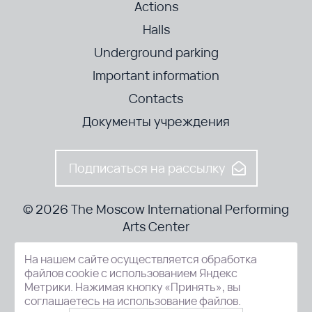
Actions
Halls
Underground parking
Important information
Contacts
Документы учреждения
Подписаться на рассылку
© 2026 The Moscow International Performing
Arts Center
На нашем сайте осуществляется обработка
52-8, Kosmodamianskaya nab., Moscow, 115054, Russia
файлов cookie с использованием Яндекс
Метрики. Нажимая кнопку «Принять», вы
соглашаетесь на использование файлов.