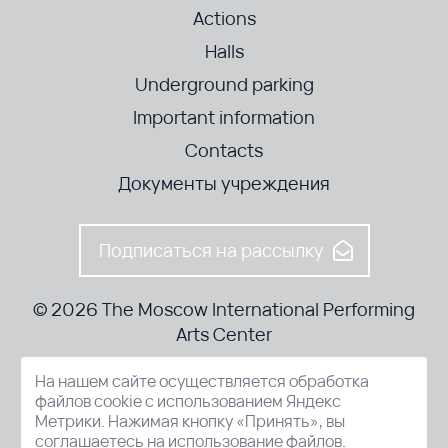
Actions
Halls
Underground parking
Important information
Contacts
Документы учреждения
Подписаться на рассылку
© 2026 The Moscow International Performing
Arts Center
На нашем сайте осуществляется обработка
52-8, Kosmodamianskaya nab., Moscow, 115054, Russia
файлов cookie с использованием Яндекс
Метрики. Нажимая кнопку «Принять», вы
соглашаетесь на использование файлов.