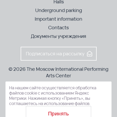
Halls
Underground parking
Important information
Contacts
Документы учреждения
Подписаться на рассылку
© 2026 The Moscow International Performing
Arts Center
На нашем сайте осуществляется обработка
52-8, Kosmodamianskaya nab., Moscow, 115054, Russia
файлов cookie с использованием Яндекс
Метрики. Нажимая кнопку «Принять», вы
соглашаетесь на использование файлов.
Принять