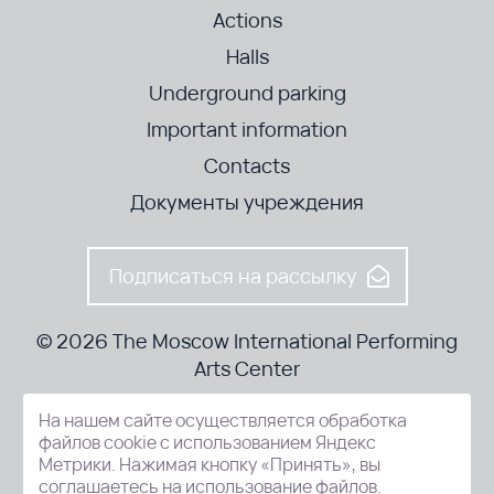
Actions
Halls
Underground parking
Important information
Contacts
Документы учреждения
Подписаться на рассылку
© 2026 The Moscow International Performing
Arts Center
На нашем сайте осуществляется обработка
52-8, Kosmodamianskaya nab., Moscow, 115054, Russia
файлов cookie с использованием Яндекс
Метрики. Нажимая кнопку «Принять», вы
соглашаетесь на использование файлов.