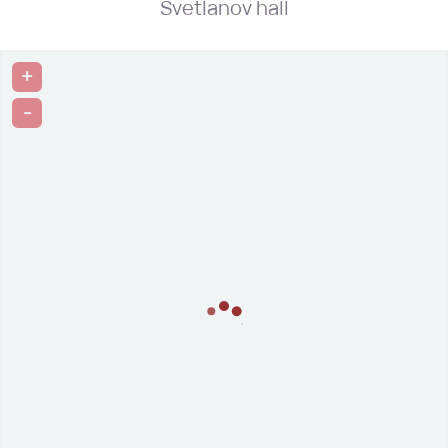
Svetlanov hall
+
-