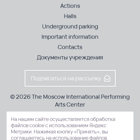
Actions
Halls
Underground parking
Important information
Contacts
Документы учреждения
Подписаться на рассылку
© 2026 The Moscow International Performing
Arts Center
На нашем сайте осуществляется обработка
52-8, Kosmodamianskaya nab., Moscow, 115054, Russia
файлов cookie с использованием Яндекс
Метрики. Нажимая кнопку «Принять», вы
соглашаетесь на использование файлов.