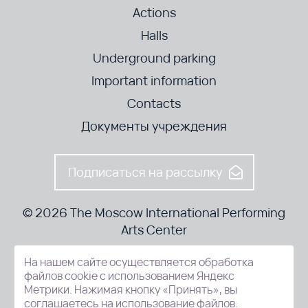
Actions
Halls
Underground parking
Important information
Contacts
Документы учреждения
Подписаться на рассылку
© 2026 The Moscow International Performing
Arts Center
На нашем сайте осуществляется обработка
52-8, Kosmodamianskaya nab., Moscow, 115054, Russia
файлов cookie с использованием Яндекс
Метрики. Нажимая кнопку «Принять», вы
соглашаетесь на использование файлов.