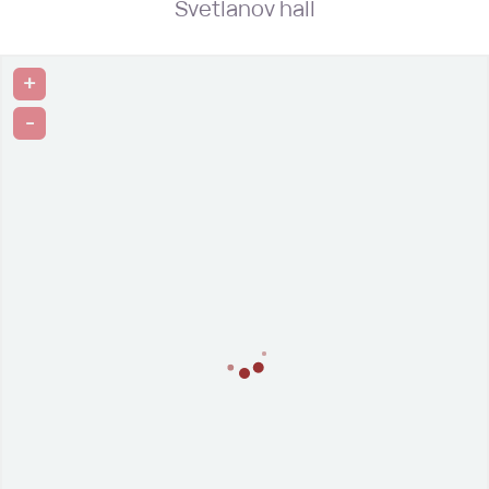
Svetlanov hall
+
-