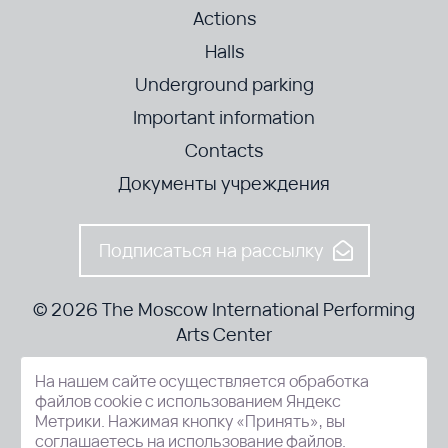
Actions
Halls
Underground parking
Important information
Contacts
Документы учреждения
Подписаться на рассылку
© 2026 The Moscow International Performing
Arts Center
На нашем сайте осуществляется обработка
52-8, Kosmodamianskaya nab., Moscow, 115054, Russia
файлов cookie с использованием Яндекс
Метрики. Нажимая кнопку «Принять», вы
соглашаетесь на использование файлов.