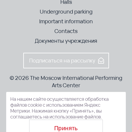
Halls
Underground parking
Important information
Contacts
Документы учреждения
Подписаться на рассылку
© 2026 The Moscow International Performing
Arts Center
На нашем сайте осуществляется обработка
52-8, Kosmodamianskaya nab., Moscow, 115054, Russia
файлов cookie с использованием Яндекс
Метрики. Нажимая кнопку «Принять», вы
соглашаетесь на использование файлов.
Принять