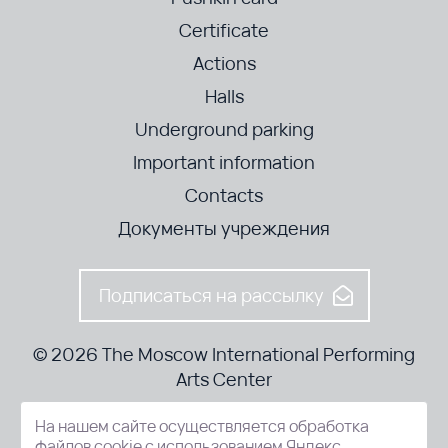
Certificate
Actions
Halls
Underground parking
Important information
Contacts
Документы учреждения
Подписаться на рассылку
© 2026 The Moscow International Performing
Arts Center
На нашем сайте осуществляется обработка
52-8, Kosmodamianskaya nab., Moscow, 115054, Russia
файлов cookie с использованием Яндекс