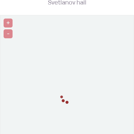
Svetlanov hall
+
-