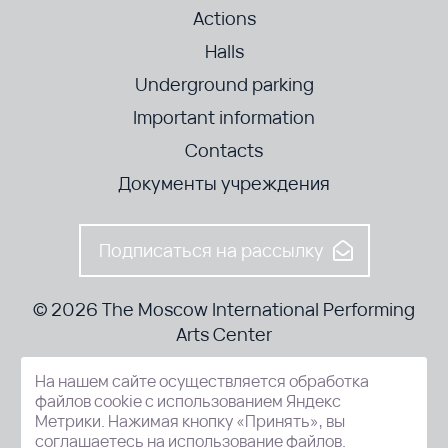
Actions
Halls
Underground parking
Important information
Contacts
Документы учреждения
Подписаться на рассылку
© 2026 The Moscow International Performing
Arts Center
На нашем сайте осуществляется обработка
52-8, Kosmodamianskaya nab., Moscow, 115054, Russia
файлов cookie с использованием Яндекс
Метрики. Нажимая кнопку «Принять», вы
соглашаетесь на использование файлов.