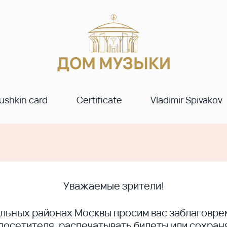
ushkin card
Certificate
Vladimir Spivakov
Уважаемые зрители!
ральных районах Москвы просим вас заблагов
сетителя, распечатывать билеты или сохраня