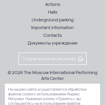
Actions
Halls
Underground parking
Important information
Contacts
Документы учреждения
Подписаться на рассылку
© 2026 The Moscow International Performing
Arts Center
На нашем сайте осуществляется обработка
52-8, Kosmodamianskaya nab., Moscow, 115054, Russia
файлов cookie с использованием Яндекс
Метрики. Нажимая кнопку «Принять», вы
соглашаетесь на использование файлов.