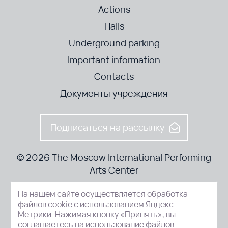
Actions
Halls
Underground parking
Important information
Contacts
Документы учреждения
Подписаться на рассылку
© 2026 The Moscow International Performing
Arts Center
На нашем сайте осуществляется обработка
52-8, Kosmodamianskaya nab., Moscow, 115054, Russia
файлов cookie с использованием Яндекс
Метрики. Нажимая кнопку «Принять», вы
соглашаетесь на использование файлов.