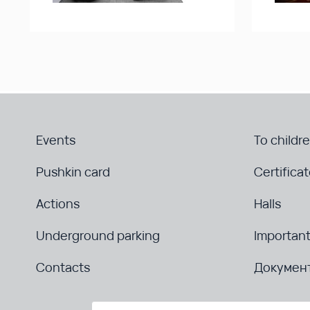
Events
To childr
Pushkin card
Certifica
Actions
Halls
Underground parking
Important
Contacts
Докумен