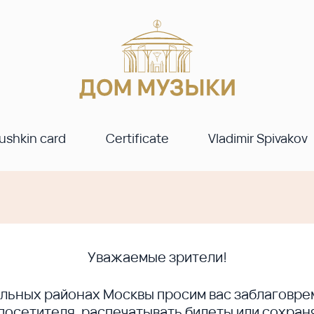
ushkin card
Certificate
Vladimir Spivakov
Уважаемые зрители!
ральных районах Москвы просим вас заблагов
сетителя, распечатывать билеты или сохраня