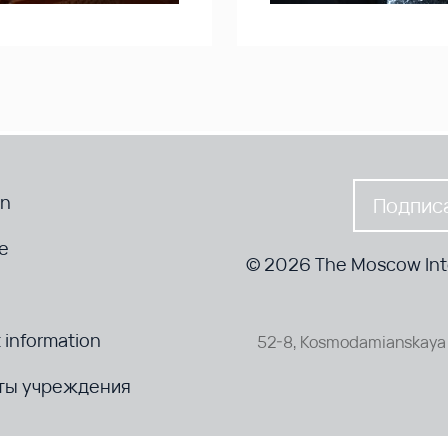
en
Подписа
te
© 2026 The Moscow Inte
 information
52-8, Kosmodamianskaya 
ты учреждения