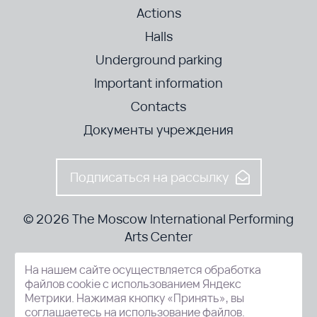
Actions
Halls
Underground parking
Important information
Contacts
Документы учреждения
Подписаться на рассылку
© 2026 The Moscow International Performing
Arts Center
На нашем сайте осуществляется обработка
52-8, Kosmodamianskaya nab., Moscow, 115054, Russia
файлов cookie с использованием Яндекс
Метрики. Нажимая кнопку «Принять», вы
соглашаетесь на использование файлов.