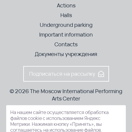
Actions
Halls
Underground parking
Important information
Contacts
Документы учреждения
Подписаться на рассылку
© 2026 The Moscow International Performing
Arts Center
На нашем сайте осуществляется обработка
52-8, Kosmodamianskaya nab., Moscow, 115054, Russia
файлов cookie с использованием Яндекс
Метрики. Нажимая кнопку «Принять», вы
соглашаетесь на использование файлов.