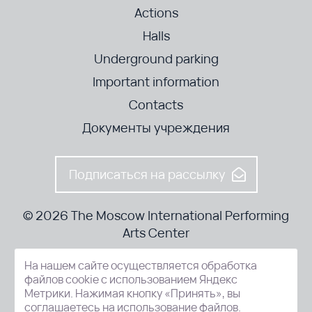
Actions
Halls
Underground parking
Important information
Contacts
Документы учреждения
Подписаться на рассылку
© 2026 The Moscow International Performing
Arts Center
На нашем сайте осуществляется обработка
52-8, Kosmodamianskaya nab., Moscow, 115054, Russia
файлов cookie с использованием Яндекс
Метрики. Нажимая кнопку «Принять», вы
соглашаетесь на использование файлов.