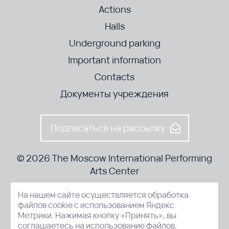
Actions
Halls
Underground parking
Important information
Contacts
Документы учреждения
Подписаться на рассылку
© 2026 The Moscow International Performing
Arts Center
На нашем сайте осуществляется обработка
52-8, Kosmodamianskaya nab., Moscow, 115054, Russia
файлов cookie с использованием Яндекс
Метрики. Нажимая кнопку «Принять», вы
соглашаетесь на использование файлов.