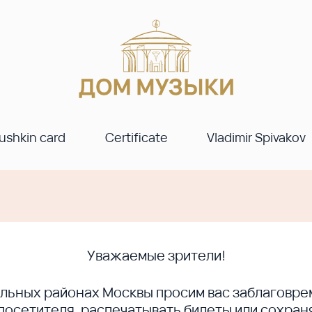
ushkin card
Certificate
Vladimir Spivakov
Уважаемые зрители!
ральных районах Москвы просим вас заблагов
сетителя, распечатывать билеты или сохраня