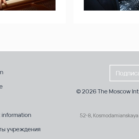
en
Подписа
te
© 2026 The Moscow Inte
 information
52-8, Kosmodamianskaya 
ты учреждения