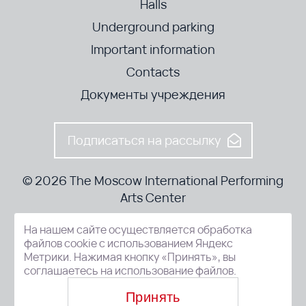
Halls
Underground parking
Important information
Contacts
Документы учреждения
Подписаться на рассылку
© 2026 The Moscow International Performing
Arts Center
На нашем сайте осуществляется обработка
52-8, Kosmodamianskaya nab., Moscow, 115054, Russia
файлов cookie с использованием Яндекс
Метрики. Нажимая кнопку «Принять», вы
соглашаетесь на использование файлов.
Принять