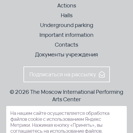
Actions
Halls
Underground parking
Important information
Contacts
Документы учреждения
Подписаться на рассылку
© 2026 The Moscow International Performing
Arts Center
На нашем сайте осуществляется обработка
52-8, Kosmodamianskaya nab., Moscow, 115054, Russia
файлов cookie с использованием Яндекс
Метрики. Нажимая кнопку «Принять», вы
соглашаетесь на использование файлов.