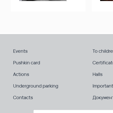
Events
To childr
Pushkin card
Certifica
Actions
Halls
Underground parking
Important
Contacts
Докумен