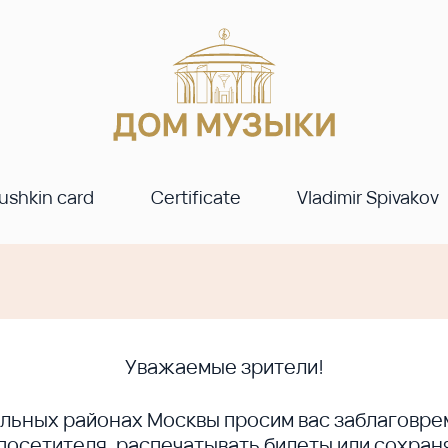
ushkin card
Certificate
Vladimir Spivakov
Уважаемые зрители!
ральных районах Москвы просим вас заблагов
сетителя, распечатывать билеты или сохраня