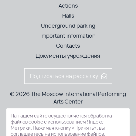
Actions
Halls
Underground parking
Important information
Contacts
Документы учреждения
Подписаться на рассылку
© 2026 The Moscow International Performing
Arts Center
На нашем сайте осуществляется обработка
52-8, Kosmodamianskaya nab., Moscow, 115054, Russia
файлов cookie с использованием Яндекс
Метрики. Нажимая кнопку «Принять», вы
соглашаетесь на использование файлов.