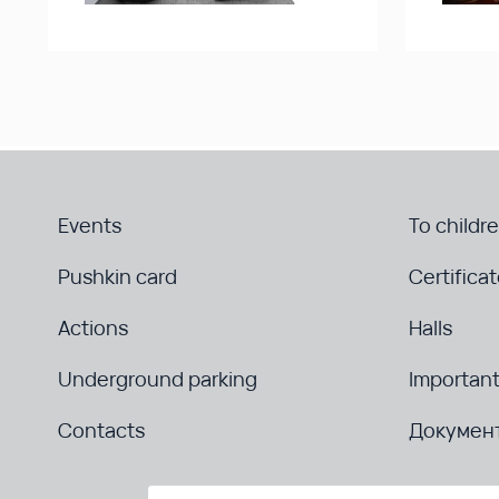
Events
To childr
Pushkin card
Certifica
Actions
Halls
Underground parking
Important
Contacts
Докумен