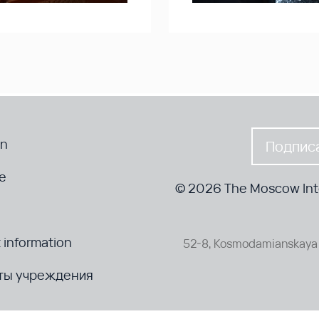
en
Подписа
te
© 2026 The Moscow Inte
 information
52-8, Kosmodamianskaya 
ты учреждения