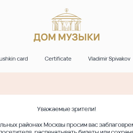
ushkin card
Certificate
Vladimir Spivakov
Уважаемые зрители!
ральных районах Москвы просим вас заблагов
сетителя, распечатывать билеты или сохраня