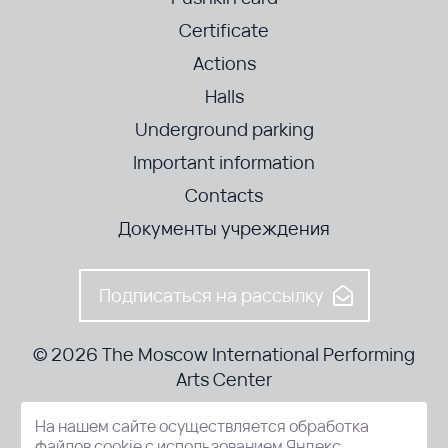
Certificate
Actions
Halls
Underground parking
Important information
Contacts
Документы учреждения
Подписаться на рассылку
© 2026 The Moscow International Performing
Arts Center
На нашем сайте осуществляется обработка
52-8, Kosmodamianskaya nab., Moscow, 115054, Russia
файлов cookie с использованием Яндекс