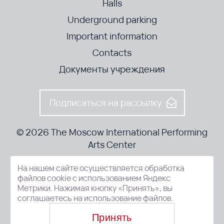
Halls
Underground parking
Important information
Contacts
Документы учреждения
Подписаться на рассылку
© 2026 The Moscow International Performing
Arts Center
На нашем сайте осуществляется обработка
52-8, Kosmodamianskaya nab., Moscow, 115054, Russia
файлов cookie с использованием Яндекс
Метрики. Нажимая кнопку «Принять», вы
соглашаетесь на использование файлов.
Принять