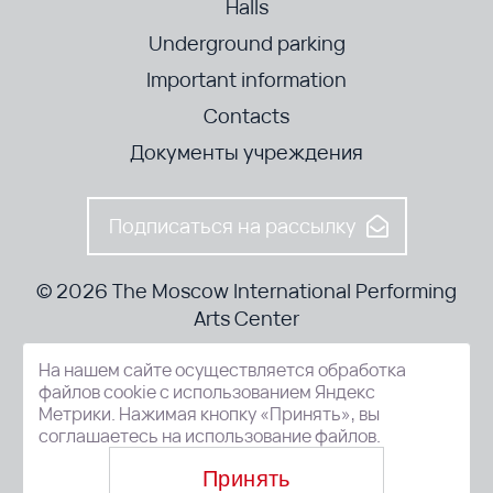
Halls
Underground parking
Important information
Contacts
Документы учреждения
Подписаться на рассылку
© 2026 The Moscow International Performing
Arts Center
На нашем сайте осуществляется обработка
52-8, Kosmodamianskaya nab., Moscow, 115054, Russia
файлов cookie с использованием Яндекс
Метрики. Нажимая кнопку «Принять», вы
соглашаетесь на использование файлов.
Принять