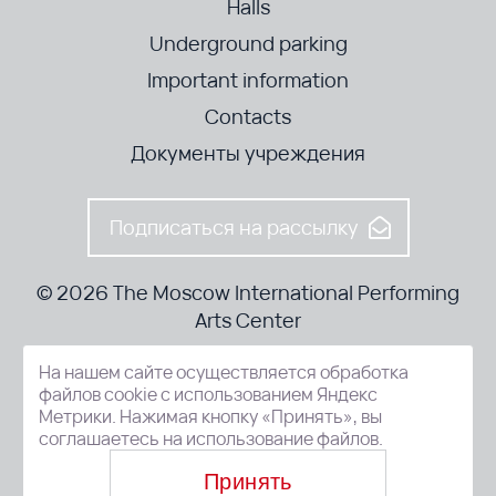
Halls
Underground parking
Important information
Contacts
Документы учреждения
Подписаться на рассылку
© 2026 The Moscow International Performing
Arts Center
На нашем сайте осуществляется обработка
52-8, Kosmodamianskaya nab., Moscow, 115054, Russia
файлов cookie с использованием Яндекс
Метрики. Нажимая кнопку «Принять», вы
соглашаетесь на использование файлов.
Принять