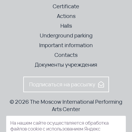
Certificate
Actions
Halls
Underground parking
Important information
Contacts
Документы учреждения
Подписаться на рассылку
© 2026 The Moscow International Performing
Arts Center
На нашем сайте осуществляется обработка
52-8, Kosmodamianskaya nab., Moscow, 115054, Russia
файлов cookie с использованием Яндекс