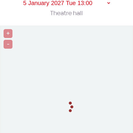
Theatre hall
+
-