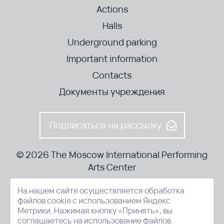
Actions
Halls
Underground parking
Important information
Contacts
Документы учреждения
Подписаться на рассылку
© 2026 The Moscow International Performing
Arts Center
На нашем сайте осуществляется обработка
52-8, Kosmodamianskaya nab., Moscow, 115054, Russia
файлов cookie с использованием Яндекс
Метрики. Нажимая кнопку «Принять», вы
соглашаетесь на использование файлов.