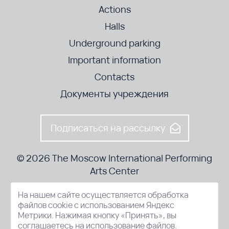
Actions
Halls
Underground parking
Important information
Contacts
Документы учреждения
Подписаться на рассылку
© 2026 The Moscow International Performing
Arts Center
На нашем сайте осуществляется обработка
52-8, Kosmodamianskaya nab., Moscow, 115054, Russia
файлов cookie с использованием Яндекс
Метрики. Нажимая кнопку «Принять», вы
соглашаетесь на использование файлов.