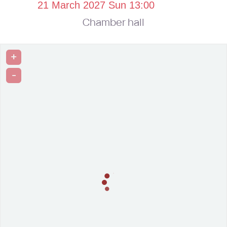
Chamber hall
+
-