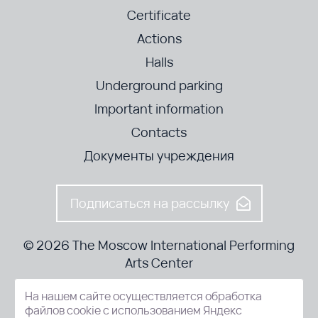
Certificate
Actions
Halls
Underground parking
Important information
Contacts
Документы учреждения
Подписаться на рассылку
© 2026 The Moscow International Performing
Arts Center
На нашем сайте осуществляется обработка
52-8, Kosmodamianskaya nab., Moscow, 115054, Russia
файлов cookie с использованием Яндекс