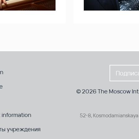
en
Подписа
te
© 2026 The Moscow Inte
 information
52-8, Kosmodamianskaya 
ты учреждения