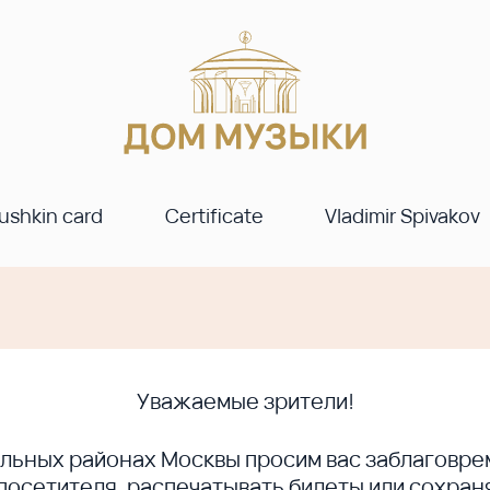
ushkin card
Certificate
Vladimir Spivakov
Уважаемые зрители!
ральных районах Москвы просим вас заблагов
сетителя, распечатывать билеты или сохраня