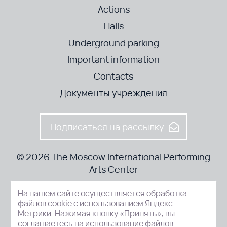
Actions
Halls
Underground parking
Important information
Contacts
Документы учреждения
Подписаться на рассылку
© 2026 The Moscow International Performing
Arts Center
На нашем сайте осуществляется обработка
52-8, Kosmodamianskaya nab., Moscow, 115054, Russia
файлов cookie с использованием Яндекс
Метрики. Нажимая кнопку «Принять», вы
соглашаетесь на использование файлов.