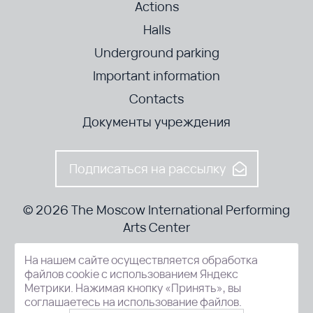
Actions
Halls
Underground parking
Important information
Contacts
Документы учреждения
Подписаться на рассылку
© 2026 The Moscow International Performing
Arts Center
На нашем сайте осуществляется обработка
52-8, Kosmodamianskaya nab., Moscow, 115054, Russia
файлов cookie с использованием Яндекс
Метрики. Нажимая кнопку «Принять», вы
соглашаетесь на использование файлов.