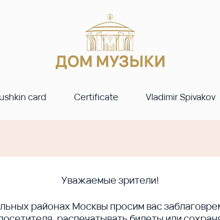
ushkin card
Certificate
Vladimir Spivakov
Уважаемые зрители!
ральных районах Москвы просим вас заблагов
сетителя, распечатывать билеты или сохраня