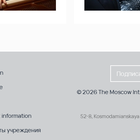
en
Подписа
te
© 2026 The Moscow Inte
 information
52-8, Kosmodamianskaya 
ты учреждения