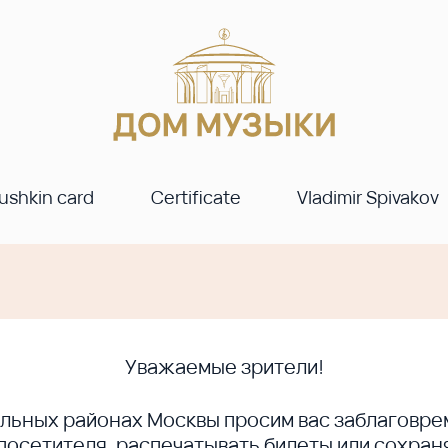
ushkin card
Certificate
Vladimir Spivakov
Уважаемые зрители!
ральных районах Москвы просим вас заблагов
сетителя, распечатывать билеты или сохраня