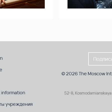
en
Подписа
te
© 2026 The Moscow Inte
 information
52-8, Kosmodamianskaya 
ты учреждения