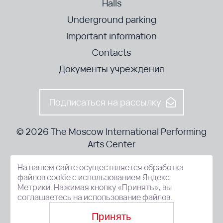
Halls
Underground parking
Important information
Contacts
Документы учреждения
Подписаться на рассылку
© 2026 The Moscow International Performing
Arts Center
На нашем сайте осуществляется обработка
52-8, Kosmodamianskaya nab., Moscow, 115054, Russia
файлов cookie с использованием Яндекс
Метрики. Нажимая кнопку «Принять», вы
соглашаетесь на использование файлов.
Принять